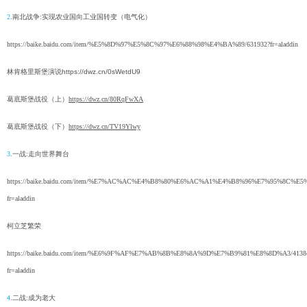
2
.南北战争:实现农业国向工业国转变（电气化）
https://baike.baidu.com/item/%E5%8D%97%E5%8C%97%E6%88%98%E4%BA%89/631932?fr=aladdin
林肯格里斯堡演说
https://dwz.cn/0sWetdU9
葛底斯堡战役（上）
https://dwz.cn/80RqFwXA
葛底斯堡战役（下）
https://dwz.cn/TV19Ylwy
3
.一战:走向世界舞台
https://baike.baidu.com/item/%E7%AC%AC%E4%B8%80%E6%AC%A1%E4%B8%96%E7%95%8C%E5
fr=aladdin
柯立芝繁荣
https://baike.baidu.com/item/%E6%9F%AF%E7%AB%8B%E8%8A%9D%E7%B9%81%E8%8D%A3/4138
fr=aladdin
4
.二战:成为老大