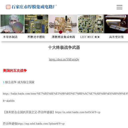
十大终极战争武器
https://dwz.cn/YAFuvsQe
美国的五次战争
1
.独立战争:成为独立国家
https://baike.baidu.com/item/%E7%BE%8E%E5%9B%BD%E7%8B%AC%E7%AB%8B%E6%88%98%E4
fr=aladdin
【美利坚合众国的开国之父-乔治华盛顿】
https://rs.mbd.baidu.com/hnf3t3d?f=cp
乔治华盛顿
https://mp.mbd.baidu.com/3pbun4f?f=cp