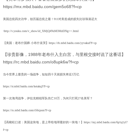
https://mx.mbd.baidu.com/gem5o68?f=cp
美国总统四次访华，创历届总统之最！911对美造成的损失比珍珠港还大
http://v.youku.com/v_show/id_XMjQ4NzM3MzI3Ng==.html
【美国：老布什国葬 小布什哀哭】
https://rb.mbd.baidu.com/yyvakuf?f=cp
【珍贵影像，1988年老布什入主白宫，与里根交接时说了这番话】
https://rc.mbd.baidu.com/o8upk6w?f=cp
当今世界上最贵的一场战争，短短四十天就损失将近3万亿
https://rr.mbd.baidu.com/keiakq3?f=cp
第一次海湾战争，伊拉克精锐军队伤亡10万，为何只打死27名美军？
https://rs.mbd.baidu.com/r56cpsm?f=cp
【高晓松口述：美国这块地，是上帝给地球最好的一块地！】
https://mj.mbd.baidu.com/6p1q1yl?
f=cp