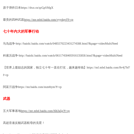
原子弹炸日本
https://dwz.cn/qcGpSMgX
最贵的四种武器
https://me.mbd.baidu.com/vyydqvf?f=cp
七十年内大的军事行动
马岛战争
http://baishi.baidu.com/watch/0485570223431274588.html?&page=videoMultiNeed
科索沃战争
http://baishi.baidu.com/watch/06117458405916135858.html?&page=videoMultiNeed
【世界上最励志的国家，独立七十年一直在打仗，越来越有钱】
https://mf.mbd.baidu.com/8v4j7bf?
f=cp
阿富汗战争
https://mr.baidu.com/mzrebym?f=cp
武器
五大军事基地
https://mt.mbd.baidu.com/l6h3a5p?f=cp
高超音速反舰武器
航母的克星！