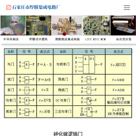
砷化镓逻辑门