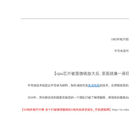
1982年电
半导体器件
【cpu芯片被显微镜放大后, 里面就像一座
半导体技术就是以半导体为材料，制作成组件及
集成电路
的技术。在周期表里的
2016年，劳伦斯伯克利国家实验室的一个团队打破了物理极限，将现有的最精尖的晶
【10纳米都不叫事 首个打破物理极限的1纳米晶体管诞生_手机搜狐网】
https://m.so