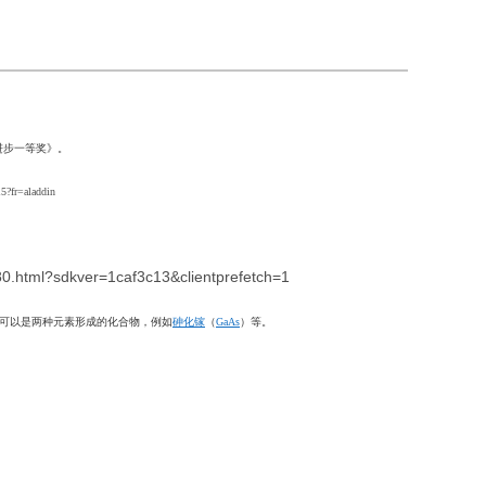
进步一等奖》。
fr=aladdin
80.html?sdkver=1caf3c13&clientprefetch=1
可以是两
种元素形成的化合物，例如
砷化镓
（
GaAs
）
等。