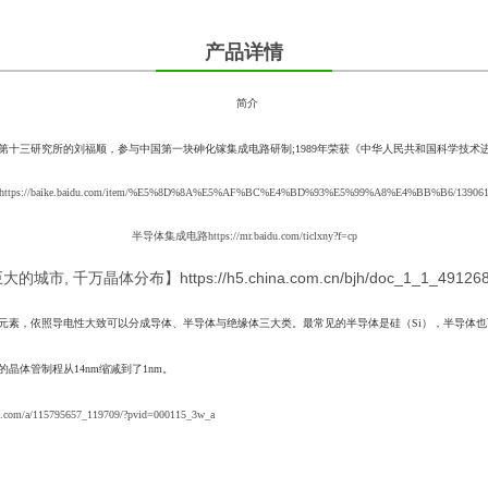
产品详情
简介
子部第十三研究所的刘福顺，参与中国第一块砷化镓集成电路研制;1989年荣获《中华人民共和国科学技术
https://baike.baidu.com/item/%E5%8D%8A%E5%AF%BC%E4%BD%93%E5%99%A8%E4%BB%B6/1390615?
半导体集成电路
https://mr.baidu.com/ticlxny?f=cp
巨大的城市, 千万晶体分布】
https://h5.china.com.cn/bjh/doc_1_1_49126
元素，依照导电性大致可以分成导体、半导体与绝缘体三大类。最常见的半导体是硅（Si），半导体也
体管制程从14nm缩减到了1nm。
hu.com/a/115795657_119709/?pvid=000115_3w_a