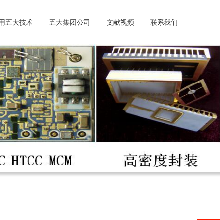
用五大技术
五大集团公司
文献视频
联系我们